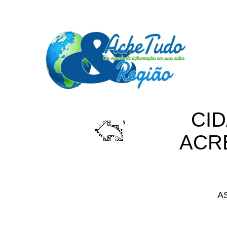
CI
ACR
ACRELÂNDIA
A