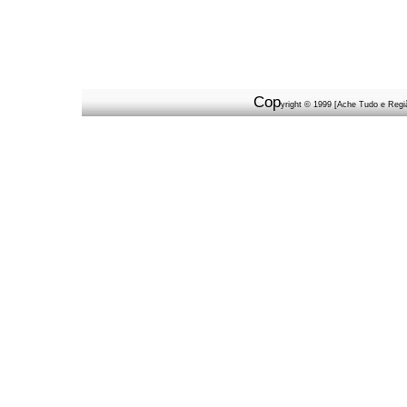
Cop
yright © 1999 [Ache Tudo e Regiã