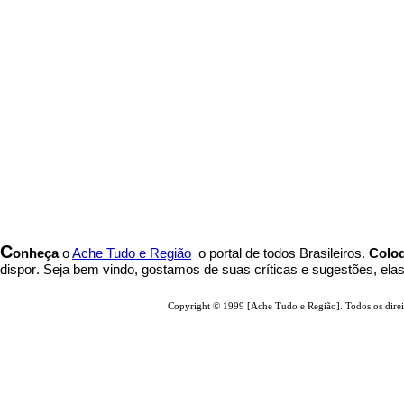
C
onheça
o
A
che Tudo e Região
o portal
de todos Brasileiros.
Coloq
dispor
.
Seja b
em vindo
, g
ostamos de suas críticas e sugestões, ela
Copyright © 1999 [Ache Tudo e Região]. Todos os direi