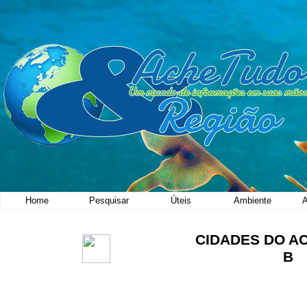
Home
Pesquisar
Úteis
Ambiente
A
CIDADES DO A
B