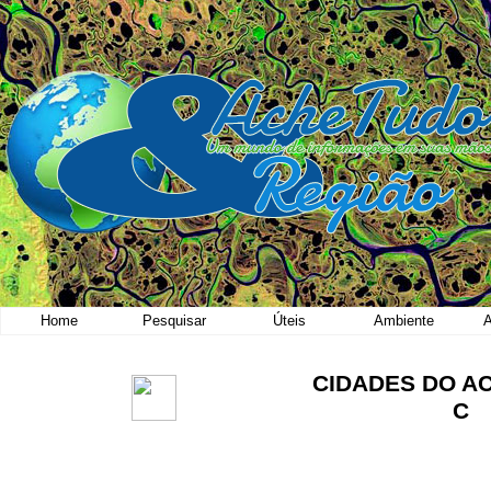
Home
Pesquisar
Úteis
Ambiente
A
CIDADES DO A
C