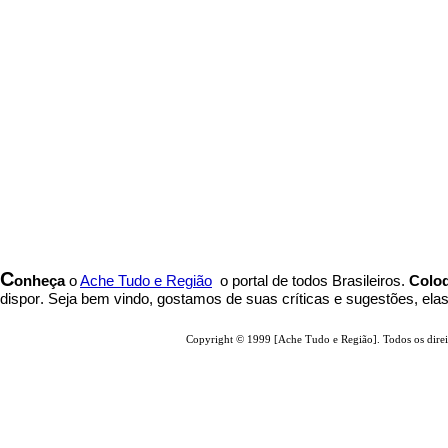
C
onheça
o
A
che Tudo e Região
o portal
de todos Brasileiros.
Coloq
dispor
.
Seja b
em vindo
, g
ostamos de suas críticas e sugestões, ela
Copyright © 1999 [Ache Tudo e Região]. Todos os direi