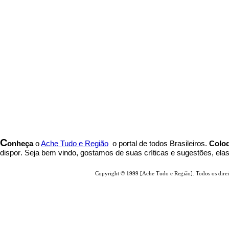
C
onheça
o
A
che Tudo e Região
o portal
de todos Brasileiros.
Coloq
dispor
.
Seja b
em vindo
, g
ostamos de suas críticas e sugestões, ela
Copyright © 1999 [Ache Tudo e Região]. Todos os direi