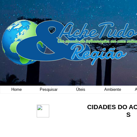
Home
Pesquisar
Úteis
Ambiente
A
CIDADES DO A
S