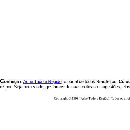
C
onheça
o
A
che Tudo e Região
o portal
de todos Brasileiros.
Coloq
dispor
.
Seja b
em vindo
, g
ostamos de suas críticas e sugestões, ela
Copyright © 1999 [Ache Tudo e Região]. Todos os direi