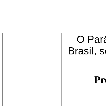
UTEIS
Estados do Brasil
O Pará
Acre
AC
Alagoas
AL
Brasil, 
Amapá
AP
Amazonas
AM
Bahia
BA
Ceará
CE
Distrito Federal
DF
Espírito Santo
ES
Pr
Goiás
GO
Mato G do Sul
MS
Mato Grosso
MT
A
B
C
D
Maranhão
MA
Minas Gerais
MG
Paraíba
PB