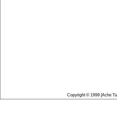
natureza.
Conheça
o
Brasileiros. 
informações 
g
ostamos de 
a melhorar a
Copyright © 1999 [Ache Tu