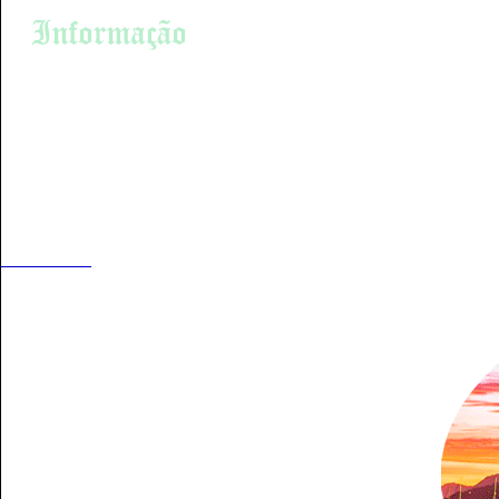
Academias
Advocacia
A cidade do R
Agencia de Turismo
Alimentos Gerais
Janeiro, Bras
Agropecuária
Associações Cooperativas
Auto Escolas
Artesanato
Automotores
Bancos
Beleza
Bicicletas
Boates Clubes
Cabeleireiros
Caça e Pesca
Cerâmicas Artigos
Cartórios
Classificados