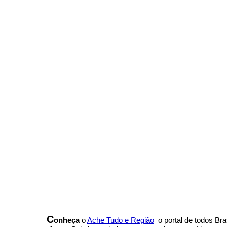
C
onheça
o
A
che Tudo e Região
o portal
de todos Bras