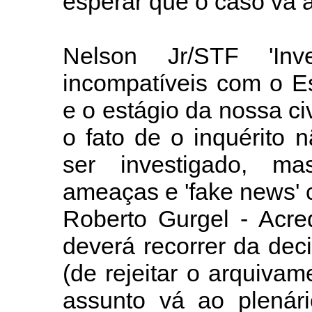
esperar que o caso vá 
Nelson Jr/STF 'Inv
incompatíveis com o E
e o estágio da nossa civ
o fato de o inquérito n
ser investigado, ma
ameaças e 'fake news' c
Roberto Gurgel - Acre
deverá recorrer da de
(de rejeitar o arquivam
assunto vá ao plenári