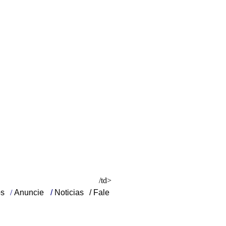
/td>
os
/
Anuncie
/
Noticias
/
Fale