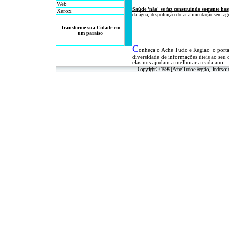
Web
Saúde 'não' se faz
construindo somente hos
Xerox
da água, despoluição do ar alimentação sem agr
Transforme sua Cidade em
um paraíso
C
onheça o A
che Tudo e Regiao o port
diversidade de informações úteis
ao seu 
elas nos ajudam a melhorar a cada ano.
Copyright © 1999 [Ache Tudo e Região]. Todos os d