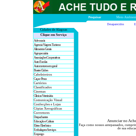
Pesquisar
Meio Ambien
Desaparecidos
E
Cidades de A
lagoas
Clique em Serviço
Advocacia
Agencia Viagens Turismo
Alimentos Gerais
Agropecuária
Associações Cooperativas
Auto Escolas
Automotores em geral
Boates Clubes
Cabeleireiros
Caça e Pesca
Cartórios
Classificados
Cinemas
Clínicas Veterinária
Comunicação Visual
Confecções e Lojas
Cópias Xerográficas
Corrretores
Despachantes
Anunciar no Ache
Educação e Cultura
Faça como nossos antepassados, cumprim
Eletro Eletrônico
de sua educaç
Embalagens Serviços
Emprego