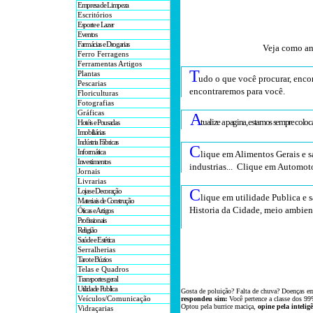
Empresa de Limpeza
Escritórios
Esporte e Lazer
Eventos
Farmácias e Drogarias
Veja como an
Ferro Ferragens
Ferramentas Artigos
T
Plantas
udo o que você procurar, encon
Pescarias
encontraremos para você
.
Floriculturas
Fotografias
Gráficas
A
tualize a pagina, estamos sempre colo
Hotéis e Pousadas
Imobiliárias
Indústria Fábricas
C
Informática
lique em Alimentos Gerais e s
Investimentos
industrias... Clique em Automoto
Jornais
Livrarias
C
Lojas e Decoração
lique em utilidade Publica e s
Materiais de Construção
Historia da Cidade, meio ambient
Óticas e Artigos
Profissionais
Religião
Saúde e Estética
Serralherias
Tarot e Búzios
Telas e Quadros
Transportes geral
Utilidade Publica
Gosta de poluição? Falta de chuva? Doenças e
Veículos/Comunicação
respondeu sim:
Você pertence a classe dos 99
Optou
pela
burrice
maciça,
opine pela intelig
Vidraçarias