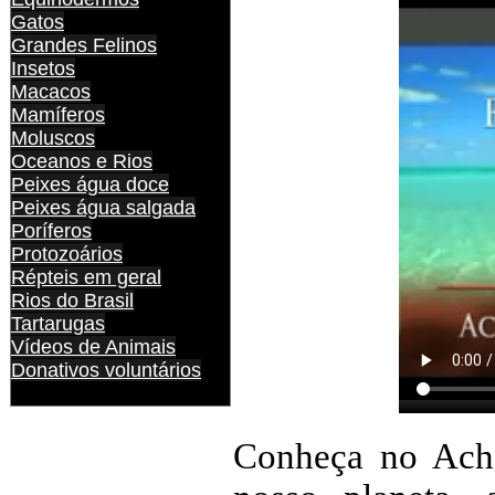
Gatos
Grandes Felinos
Insetos
Macacos
Mamíferos
Moluscos
Oceanos e Rios
Peixes água doce
Peixes água salgada
Poríferos
Protozoários
Répteis em geral
Rios do Brasil
Tartarugas
Vídeos de Animais
Donativos voluntários
Conheça no Ache