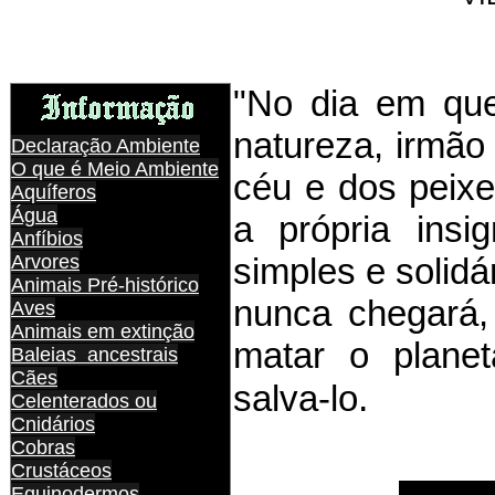
"No dia em qu
natureza, irmão
Declaração Ambiente
O que é Meio Ambiente
céu e dos peixe
Aquíferos
Água
a própria insi
Anfíbios
Arvores
simples e solidá
Animais Pré-histórico
nunca chegará
Aves
Animais em extinção
matar o plane
Baleias ancestrais
Cães
.
salva-lo
Celenterados ou
Cnidários
Cobras
Crustáceos
Equinodermos