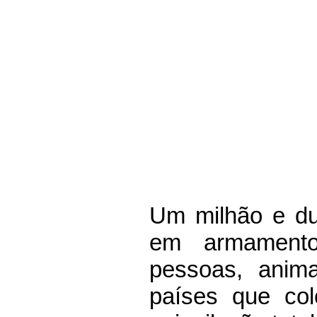
As 10 Floresta
Fauna e flora d
se faz para reve
Um milhão e du
em armamento
pessoas, anima
países que c