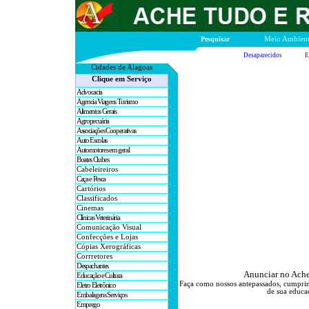
Pesquisar
Meio Ambien
Desaparecidos
E
Cidades de A
lagoas
Clique em Serviço
Advocacia
Agencia Viagens Turismo
Alimentos Gerais
Agropecuária
Associações Cooperativas
Auto Escolas
Automotores em geral
Boates Clubes
Cabeleireiros
Caça e Pesca
Cartórios
Classificados
Cinemas
Clínicas Veterinária
Comunicação Visual
Confecções e Lojas
Cópias Xerográficas
Corrretores
Despachantes
Anunciar no Ache
Educação e Cultura
Faça como nossos antepassados, cumprim
Eletro Eletrônico
de sua educaç
Embalagens Serviços
Emprego