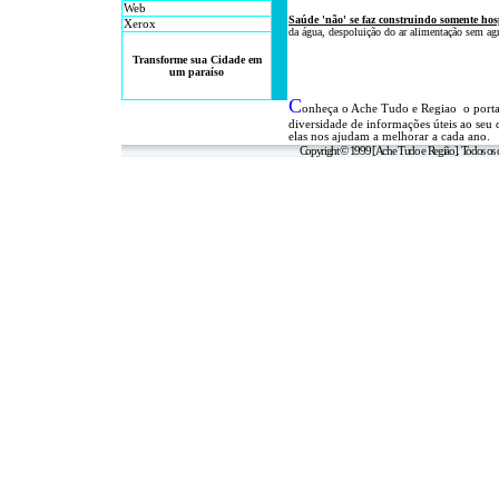
Web
Saúde 'não' se faz
construindo somente hos
Xerox
da água, despoluição do ar alimentação sem agr
Transforme sua Cidade em
um paraíso
C
onheça o A
che Tudo e Regiao o port
diversidade de informações úteis
ao seu 
elas nos ajudam a melhorar a cada ano.
Copyright © 1999 [Ache Tudo e Região]. Todos os d