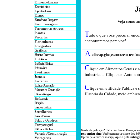
Empresa de Limpeza
Escritórios
J
Esporte e Lazer
Eventos
Farmácias e Drogarias
Veja como an
Ferro Ferragens
Ferramentas Artigos
T
Plantas
udo o que você procurar, encon
Pescarias
encontraremos para você
.
Floriculturas
Fotografias
Gráficas
A
tualize a pagina, estamos sempre colo
Hotéis e Pousadas
Imobiliárias
Indústria Fábricas
C
Informática
lique em Alimentos Gerais e s
Investimentos
industrias... Clique em Automoto
Jornais
Livrarias
C
Lojas e Decoração
lique em utilidade Publica e s
Materiais de Construção
Historia da Cidade, meio ambient
Óticas e Artigos
Profissionais
Religião
Saúde e Estética
Serralherias
Tarot e Búzios
Telas e Quadros
Transportes geral
Utilidade Publica
Gosta de poluição? Falta de chuva? Doenças e
Veículos/Comunicação
respondeu sim:
Você pertence a classe dos 99
Optou
pela
burrice
maciça,
opine pela intelig
Vidraçarias