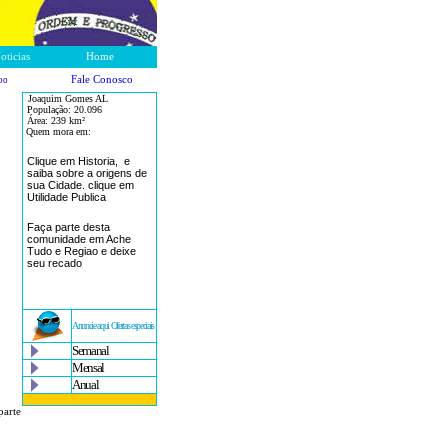
oticias
Home
Fale Conosco
po
Joaquim Gomes AL
População:
20.096
Área: 239
km²
Quem mora em:
Clique em Historia, e
saiba sobre a origens de
sua Cidade. clique em
Utilidade Publica
Faça parte desta
comunidade em Ache
Tudo e Regiao e deixe
seu recado
Anuncie aqui Ofertas especiais
Semanal
Mensal
Anual
parte