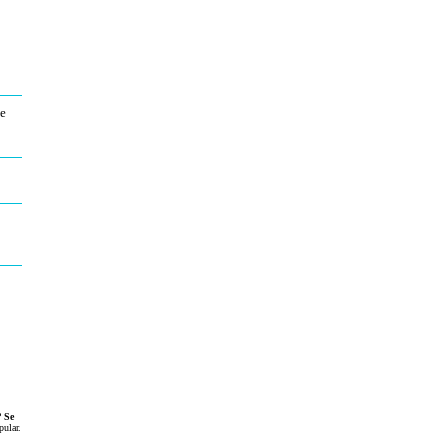
ue
?
Se
pular
.