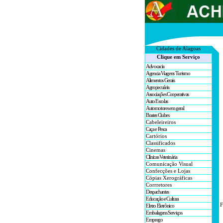
Cidades de A
lagoas
Clique em Serviço
Advocacia
Agencia Viagens Turismo
Alimentos Gerais
Agropecuária
Associações Cooperativas
Auto Escolas
Automotores em geral
Boates Clubes
Cabeleireiros
Caça e Pesca
Cartórios
Classificados
Cinemas
Clínicas Veterinária
Comunicação Visual
Confecções e Lojas
Cópias Xerográficas
Corrretores
Despachantes
Educação e Cultura
F
Eletro Eletrônico
Embalagens Serviços
Emprego