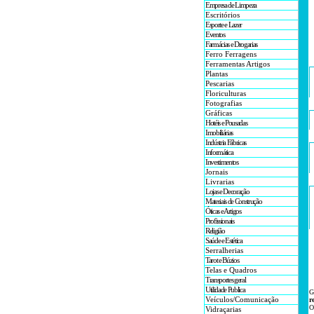
Empresa de Limpeza
Escritórios
Esporte e Lazer
Eventos
Farmácias e Drogarias
Ferro Ferragens
Ferramentas Artigos
Plantas
Pescarias
Floriculturas
Fotografias
Gráficas
Hotéis e Pousadas
Imobiliárias
Indústria Fábricas
Informática
Investimentos
Jornais
Livrarias
Lojas e Decoração
Materiais de Construção
Óticas e Artigos
Profissionais
Religião
Saúde e Estética
Serralherias
Tarot e Búzios
Telas e Quadros
Transportes geral
Utilidade Publica
G
Veículos/Comunicação
r
O
Vidraçarias