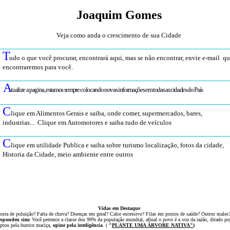
Joaquim Gomes
Veja como anda o crescimento de sua Cidade
T
udo o que você procurar, encontrará aqui, mas se não encontrar, envie e-mail q
encontraremos para você
.
A
tualize a pagina, estamos sempre colocando novas informações em todas as cidades do País
C
lique em Alimentos Gerais e saiba, onde comer, supermercados, bares,
industrias... Clique em Automotores e saiba tudo de veículos
C
lique em utilidade Publica e saiba sobre turismo localização, fotos da cidade,
Historia da Cidade, meio ambiente entre outros
Vidas em Destaque
osta de poluição? Falta de chuva? Doenças em geral? Calor excessivo? Filas em postos de saúde? Outros males
espondeu sim:
Você pertence a classe dos 99% da população mundial, afinal o povo é a voz da razão, ditado po
ptou
pela
burrice
maciça,
opine pela inteligência
(
"
PLANTE UMA ÁRVOR
E NATIVA
"
)