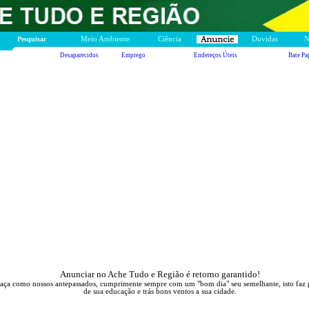
Pesquisar
Meio Ambiente
Ciência
Duvidas
N
Desaparecidos
Emprego
Endereços Úteis
Bate Pa
Anunciar no Ache Tudo e Região é retorno garantido!
aça como nossos antepassados, cumprimente sempre com um "bom dia" seu semelhante, isto faz 
de sua educação e trás bons ventos a sua cidade.