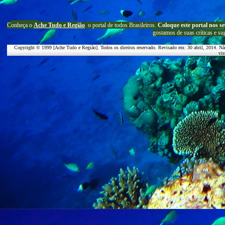
C
onheça o
A
che Tudo e Região
o portal
de todos Brasileiros.
Coloque este portal nos se
g
ostamos de suas críticas e su
Copyright © 1999 [Ache Tudo e Região]. Todos os direitos reservado. Revisado em:
30 abril, 2014
. Nã
vis