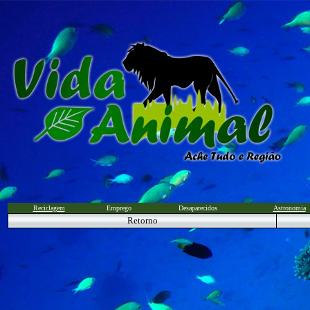
Reciclagem
Emprego
Desaparecidos
Astronomia
Retorno