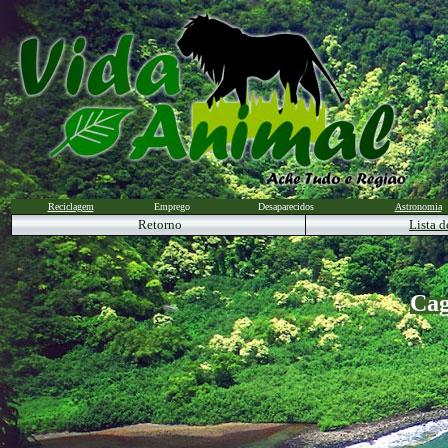
Reciclagem
Emprego
Desaparecidos
Astronomia
Retorno
Lista d
Cag