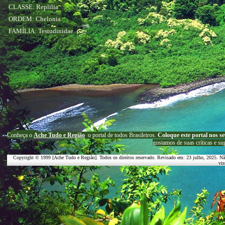
CLASSE: Replilia
ORDEM: Chelonia
FAMÍLIA: Testudinidae
C
onheça o
A
che Tudo e Região
o portal
de todos Brasileiros.
Coloque este portal nos se
g
ostamos de suas críticas e su
Copyright © 1999 [Ache Tudo e Região]. Todos os direitos reservado. Revisado em:
23 julho, 2025
. Nã
vis