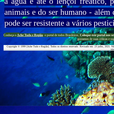
a água e até o lençol freático, 
animais e do ser humano - além d
pode ser resistente a vários pestic
C
onheça o
A
che Tudo e Região
o portal
de todos Brasileiros.
Coloque este portal nos se
g
ostamos de suas críticas e su
Copyright © 1999 [Ache Tudo e Região]. Todos os direitos reservado. Revisado em:
23 julho, 2025
. Nã
vis