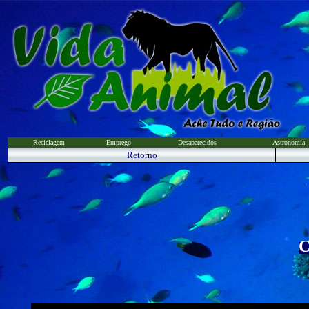
Reciclagem
Emprego
Desaparecidos
Astronomia
Retorno
C