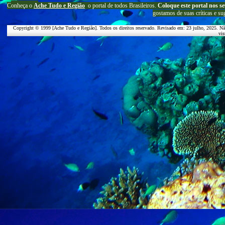
C
onheça o
A
che Tudo e Região
o portal
de todos Brasileiros.
Coloque este portal nos se
g
ostamos de suas críticas e su
Copyright © 1999 [Ache Tudo e Região]. Todos os direitos reservado. Revisado em:
23 julho, 2025
. Nã
vis