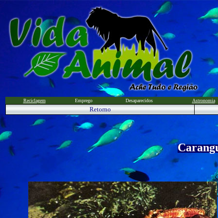
Reciclagem
Emprego
Desaparecidos
Astronomia
Retorno
Carangu