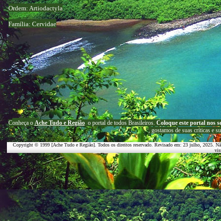
Ordem: Artiodactyla
Família: Cervidae
C
onheça o
A
che Tudo e Região
o portal
de todos Brasileiros.
Coloque este portal nos s
, g
ostamos de suas críticas e s
Copyright © 1999 [Ache Tudo e Região]. Todos os direitos reservado. Revisado em:
23 julho, 2025
. Nã
vis