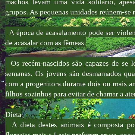
machos levam uma vida solitário, apes
grupos. As pequenas unidades reúnem-se 
A época de acasalamento pode ser violent
de acasalar com as fêmeas.
Os recém-nascidos são capazes de se lev
semanas. Os jovens são desmamados quat
com a progenitora durante dois ou mais an
filhos sozinhos para evitar de chamar a at
Dieta
A dieta destes animais é composta por
florestas mais a Leste preferem ervas, co