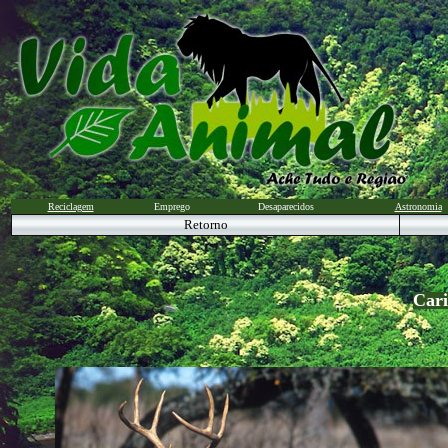
Reciclagem
Emprego
Desaparecidos
Astronomia
Retorno
Car