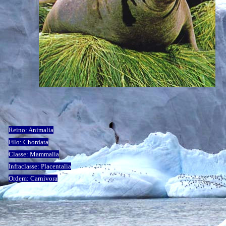
Reino: Animalia
Filo: Chordata
Classe: Mammalia
Infraclasse: Placentalia
Ordem: Carnivora