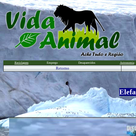
Reciclagem
Emprego
Desaparecidos
Astronomia
Retorno
Elef