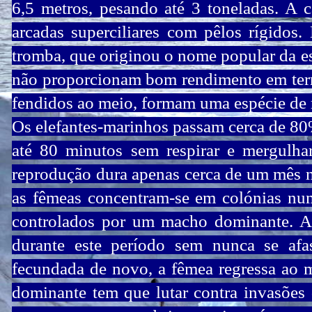
6,5 metros, pesando até 3 toneladas. A 
arcadas superciliares com pêlos rígidos
tromba, que originou o nome popular da es
não proporcionam bom rendimento em terra
fendidos ao meio, formam uma espécie de
Os elefantes-marinhos passam cerca de 80
até 80 minutos sem respirar e mergulha
reprodução dura apenas cerca de um mês 
as fêmeas concentram-se em colónias num
controlados por um macho dominante. A
durante este período sem nunca se afas
fecundada de novo, a fêmea regressa ao 
dominante tem que lutar contra invasões