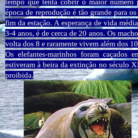
tempo que tenta cobrir o maior número p
época de reprodução é tão grande para o
fim da estação. A esperança de vida médi
3-4 anos, é de cerca de 20 anos. Os mach
volta dos 8 e raramente vivem além dos 10
Os elefantes-marinhos foram caçados e
estiveram à beira da extinção no século X
proibida.