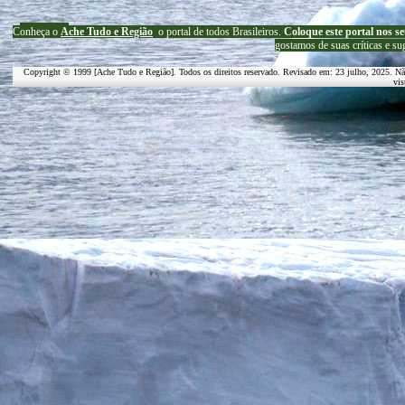
C
onheça o
A
che Tudo e Região
o portal
de todos Brasileiros.
Coloque este portal nos se
g
ostamos de suas críticas e su
Copyright © 1999 [Ache Tudo e Região]. Todos os direitos reservado. Revisado em:
23 julho, 2025
. Nã
vis