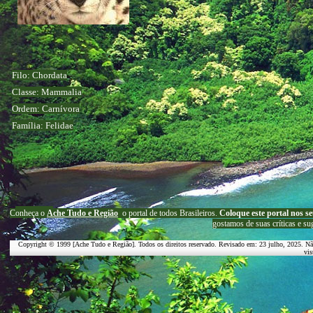
Filo: Chordata
Classe: Mammalia
Ordem: Carnívora
Família: Felidae
C
onheça o
A
che Tudo e Região
o portal
de todos Brasileiros.
Coloque este portal nos se
g
ostamos de suas críticas e su
Copyright © 1999 [Ache Tudo e Região]. Todos os direitos reservado. Revisado em:
23 julho, 2025
. Nã
vis