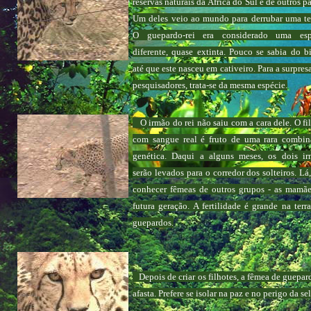
reservas naturais da África do Sul e de outros pa
Um deles veio ao mundo para derrubar uma te
O guepardo-rei era considerado uma esp
diferente, quase extinta. Pouco se sabia do b
até que este nasceu em cativeiro. Para a surpres
pesquisadores, trata-se da mesma espécie.
O irmão do rei não saiu com a cara dele. O fi
com sangue real é fruto de uma rara combin
genética. Daqui a alguns meses, os dois ir
serão levados para o corredor dos solteiros. Lá
conhecer fêmeas de outros grupos - as mamã
futura geração. A fertilidade é grande na terr
guepardos.
Depois de criar os filhotes, a fêmea de guepar
afasta. Prefere se isolar na paz e no perigo da se