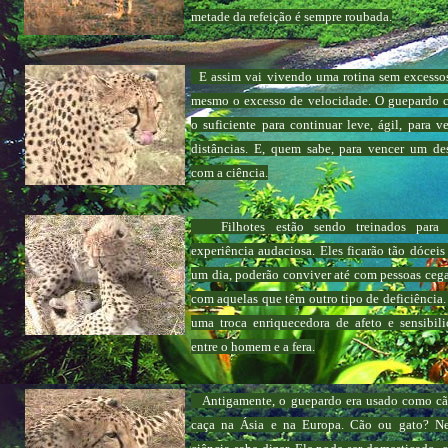
metade da refeição é sempre roubada.
E assim vai vivendo uma rotina sem excesso
mesmo o excesso de velocidade. O guepardo 
o suficiente para continuar leve, ágil, para v
distâncias. E, quem sabe, para vencer um de
com a ciência.
Filhotes estão sendo treinados para
experiência audaciosa. Eles ficarão tão dóceis
um dia, poderão conviver até com pessoas ceg
com aquelas que têm outro tipo de deficiência.
uma troca enriquecedora de afeto e sensibil
entre o homem e a fera.
Antigamente, o guepardo era usado como cã
caça na Ásia e na Europa. Cão ou gato? N