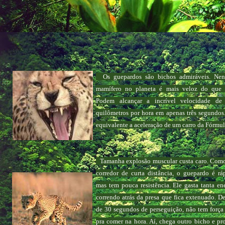
Os guepardos são bichos admiráveis. Ne
mamífero no planeta é mais veloz do que e
Podem alcançar a incrível velocidade de
quilômetros por hora em apenas três segundos
equivalente a aceleração de um carro da Fórmul
Tamanha explosão muscular custa caro. Com
corredor de curta distância, o guepardo é rá
mas tem pouca resistência. Ele gasta tanta en
correndo atrás da presa que fica extenuado. D
de 30 segundos de perseguição, não tem forç
pra comer na hora. Aí, chega outro bicho e pr