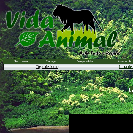
Reciclagem
Emprego
Desaparecidos
Astronomia
Tigre de Amur
Lista de
G