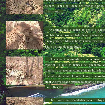
ciência sabe dizer. Ele pode ser domesticado,
os cães. Têm a agilidade dos felinos e poss
olfato curioso.
O animal não é capaz de sentir o cheir
comida. Pode passar ao lado de um pedaço de 
e não perceber. Mas se houver uma fêmea no c
Sábio instinto de reprodução!
Uma área é reservada a um momento m
especial, já que as fêmeas de guepardo v
sozinhas e só aceitam companhia na hora de cr
É conhecida como Lover's Lane, o corredo
amor. A privacidade respeitada garante o milag
multiplicação
.
Os filhotes são mandados para zoológic