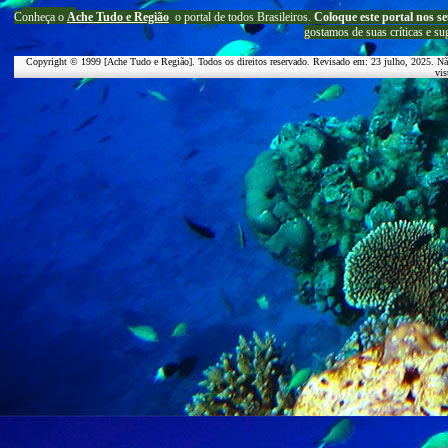
C
onheça o
A
che Tudo e Região
o portal
de todos Brasileiros.
Coloque este portal nos se
g
ostamos de suas críticas e su
Copyright © 1999 [Ache Tudo e Região]. Todos os direitos reservado. Revisado em:
23 julho, 2025
. Nã
vis