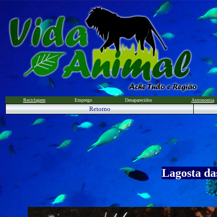
Reciclagem
Emprego
Desaparecidos
Astronomia
Retorno
Lagosta da