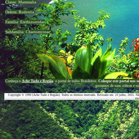
Classe: Mammalia
Ordem: Rodentia
Família: Erethizontidae
Subfamília: Chaetomyinae
C
onheça o
A
che Tudo e Região
o portal
de todos Brasileiros.
Coloque este portal nos s
, g
ostamos de suas críticas e s
Copyright © 1999 [Ache Tudo e Região]. Todos os direitos reservado. Revisado em:
23 julho, 2025
. Nã
vis