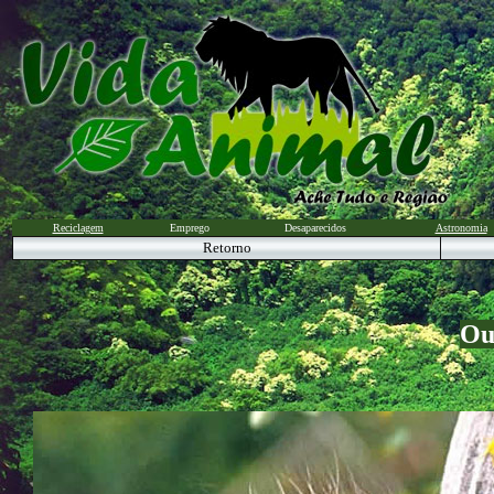
Reciclagem
Emprego
Desaparecidos
Astronomia
Retorno
Ou