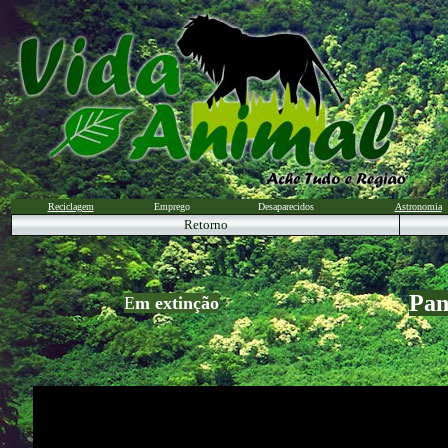
Reciclagem
Emprego
Desaparecidos
Astronomia
Retorno
Pan
E
m extinção