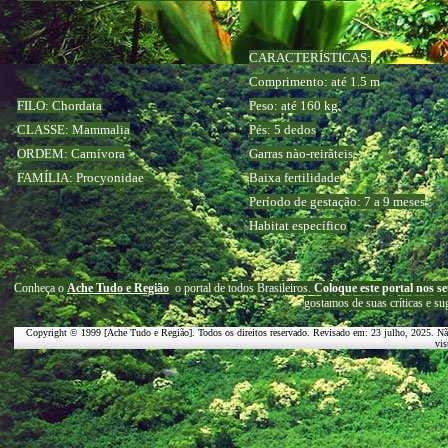
CARACTERÍSTICAS:
Comprimento: até 1.5 m
FILO: Chordata
Peso: até 160 kg
CLASSE: Mammalia
Pés: 5 dedos
ORDEM: Carnívora
Garras nào-reirãteis
FAMÍLIA: Procyonidae
Baixa fertilidade
Período de gestação: 7 a 9 meses
Habitat específico
C
onheça o
A
che Tudo e Região
o portal
de todos Brasileiros.
Coloque este portal nos se
g
ostamos de suas críticas e su
Copyright © 1999 [Ache Tudo e Região]. Todos os direitos reservado. Revisado em:
23 julho, 2025
. Nã
vis