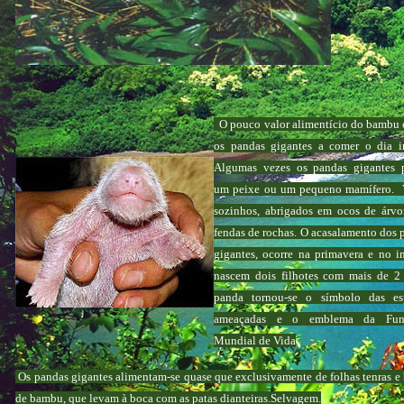
O pouco valor alimentício do bambu 
os pandas gigantes a comer o dia in
Algumas vezes os pandas gigantes
um peixe ou um pequeno mamífero.
sozinhos, abrigados em ocos de árvo
fendas de rochas. O acasalamento dos 
gigantes, ocorre na primavera e no i
nascem dois filhotes com mais de 2
panda tornou-se o símbolo das es
ameaçadas e o emblema da Fun
Mundial de Vida
Os pandas gigantes alimentam-se quase que exclusivamente de folhas tenras e 
de bambu, que levam à boca com as patas dianteiras.Selvagem.