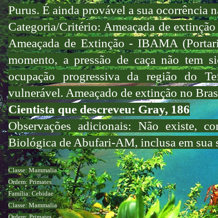
Purus. É ainda provável a sua ocorrência 
Categoria/Critério: Ameaçada de extinção
Ameaçada de Extinção - IBAMA (Portari
momento, a pressão de caça não tem sid
ocupação progressiva da região do Te
vulnerável. Ameaçado de extinção no Brasi
Cientista que descreveu: Gray, 186
Observações adicionais: Não existe, co
Biológica de Abufari-AM, inclusa em sua s
Classe: Mammalia
Ordem: Primates
Família: Cebidae
Classe: Mammalia
Ordem: Primates