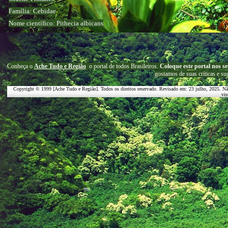
Família: Cebidae
Nome científico: Pithecia albicans
C
onheça o
A
che Tudo e Região
o portal
de todos Brasileiros.
Coloque este portal nos se
g
ostamos de suas críticas e su
Copyright © 1999 [Ache Tudo e Região]. Todos os direitos reservado. Revisado em:
23 julho, 2025
. Nã
vis