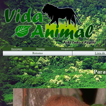
Reciclagem
Emprego
Desaparecidos
Astronomia
Retorno
Lista de
Para