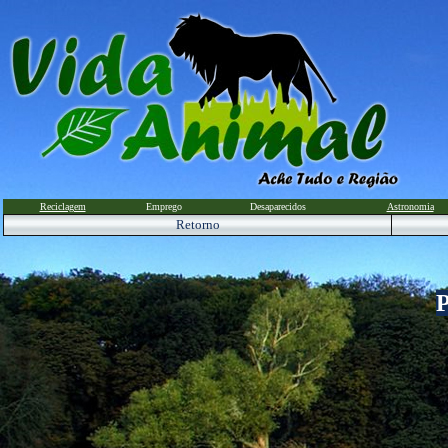
Reciclagem
Emprego
Desaparecidos
Astronomia
Retorno
P