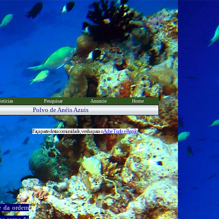
oticias
Pesquisar
Anuncie
Home
Polvo de Anéis Azuis
Faça parte desta comunidade, venha para o
Ache Tudo e Região
e da ordem