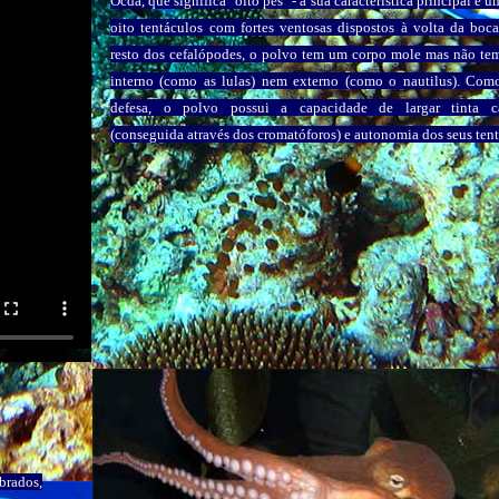
Ocda, que significa "oito pés" - a sua característica principal é 
oito tentáculos com fortes ventosas dispostos à volta da bo
resto dos cefalópodes, o polvo tem um corpo mole mas não te
interno (como as lulas) nem externo (como o nautilus). Com
defesa, o polvo possui a capacidade de largar tinta c
(conseguida através dos cromatóforos) e autonomia dos seus tent
brados,