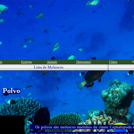
ia
Ecologia
Animais
Dinossauros
Vídeos
N
Lista de Moluscos
Polvo
Os polvos são moluscos marinhos da classe Cephalopoda 