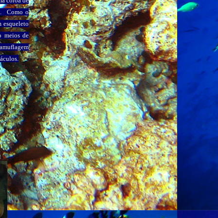
uma coroa de
ca. Como o
m esqueleto
o meios de
amuflagem
áculos.