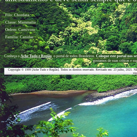
Filo: Chordata
Classe: Mammalia
Ordem: Carnívora
Família: Canidae
C
onheça o
A
che Tudo e Região
o portal
de todos Brasileiros.
Coloque este portal nos se
g
ostamos de suas críticas e su
Copyright © 1999 [Ache Tudo e Região]. Todos os direitos reservado. Revisado em:
23 julho, 2025
. Nã
vis