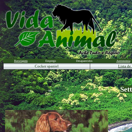
Reciclagem
Emprego
Desaparecidos
Astronomia
Cocker spaniel
Lista de
Set