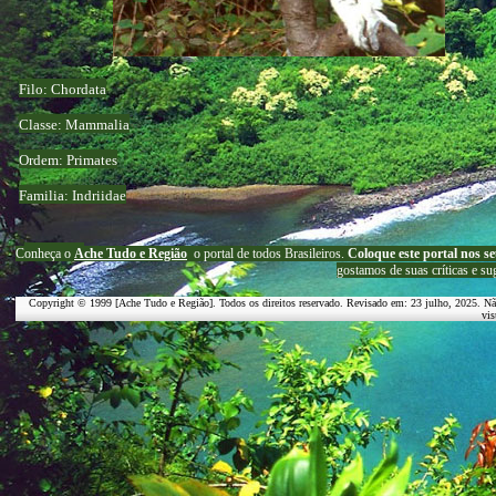
Filo: Chordata
Classe: Mammalia
Ordem: Primates
Familia: Indriidae
C
onheça o
A
che Tudo e Região
o portal
de todos Brasileiros.
Coloque este portal nos se
g
ostamos de suas críticas e su
Copyright © 1999 [Ache Tudo e Região]. Todos os direitos reservado. Revisado em:
23 julho, 2025
. Nã
vis