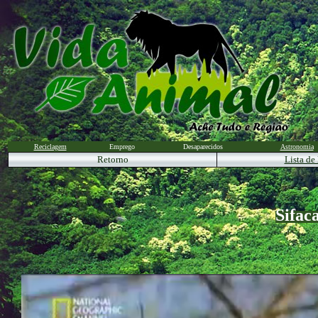
Reciclagem
Emprego
Desaparecidos
Astronomia
Retorno
Lista de
Sifac