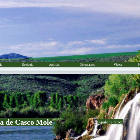
ia
Ecologia
Animais
Dinossauros
Vídeos
N
a de Casco Mole
(Apalone ferox)