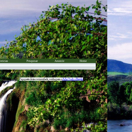
oticias
Pesquisar
Anuncie
Home
Faça parte desta comunidade, venha para o
Ache Tudo e Região