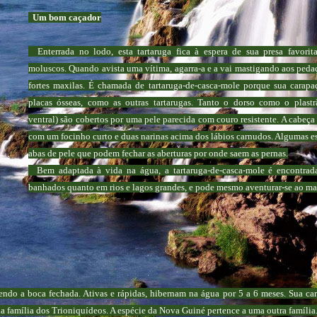
Um bom caçador
Enterrada no lodo, esta tartaruga fica à espera de sua presa favorita
moluscos. Quando avista uma vítima, agarra-a e a vai mastigando aos peda
fortes maxilas. É chamada de tartaruga-de-casca-mole porque sua carap
placas ósseas, como as outras tartarugas. Tanto o dorso como o plastr
ventral) são cobertos por uma pele parecida com couro resistente. A cabeça
com um focinho curto e duas narinas acima dos lábios carnudos. Algumas e
abas de pele que podem fechar as aberturas por onde saem as pernas.
Bem adaptada à vida na água, a tartaruga-de-casca-mole é encontrad
banhados quanto em rios e lagos grandes, e pode mesmo aventurar-se ao ma
endo a boca fechada. Ativas e rápidas, hibernam na água por 5 a 6 meses. Sua ca
da família dos Trioniquídeos. A espécie da Nova Guiné pertence a uma outra família