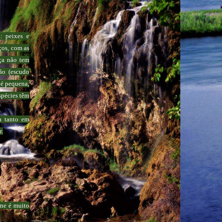
: peixes e
ços, com as
aça não tem
ão (escudo
 é pequena,
spécies têm
a tanto em
r.
rne é muito
.