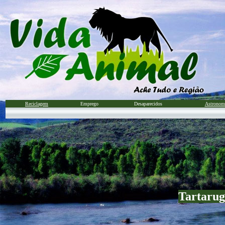
Reciclagem
Emprego
Desaparecidos
Astronom
Tartarug