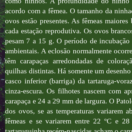
como ninhos. A profundidade do ninho 
acordo com a fêmea. O tamanho da ninhad
ovos estão presentes. As fêmeas maiores
cada estação reprodutiva. Os ovos branco
pesam 7 a 15 g. O período de incubação 
ambientais. A eclosão normalmente ocorr
têm carapaças arredondadas de coloraç
quilhas distintas. Há somente um desenho
casco inferior (barriga) da tartaruga-vo
cinza-escura. Os filhotes nascem com 
carapaça e 24 a 29 mm de largura. O Pato
dos ovos, se as temperaturas variarem 
fêmeas e se variarem entre 22 ºC e 28
tartaruguinha recém-nascidas acham o cami