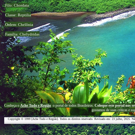
Filo: Chordata
Classe: Reptilia
Ordem: Chelônia
Família: Chelydridas
C
onheça o
A
che Tudo e Região
o portal
de todos Brasileiros.
Coloque este portal nos se
g
ostamos de suas críticas e su
Copyright © 1999 [Ache Tudo e Região]. Todos os direitos reservado. Revisado em:
23 julho, 2025
. Nã
vis