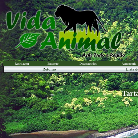
Reciclagem
Emprego
Desaparecidos
Astronomia
Retorno
Lista d
Tart