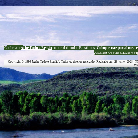
C
onheça o
A
che Tudo e Região
o portal
de todos Brasileiros.
Coloque este portal nos se
g
ostamos de suas críticas e su
Copyright © 1999 [Ache Tudo e Região]. Todos os direitos reservado. Revisado em:
23 julho, 2025
. Nã
vis