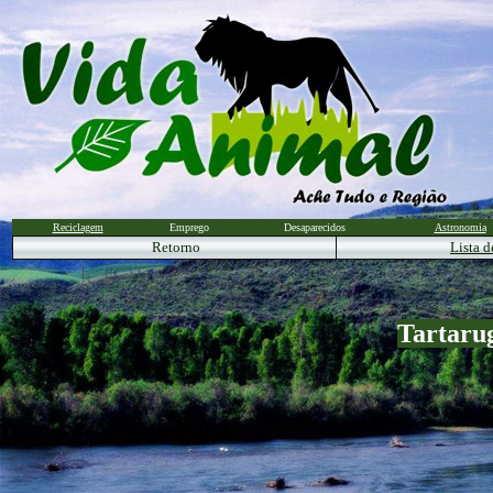
Reciclagem
Emprego
Desaparecidos
Astronomia
Retorno
Lista d
Tartaru