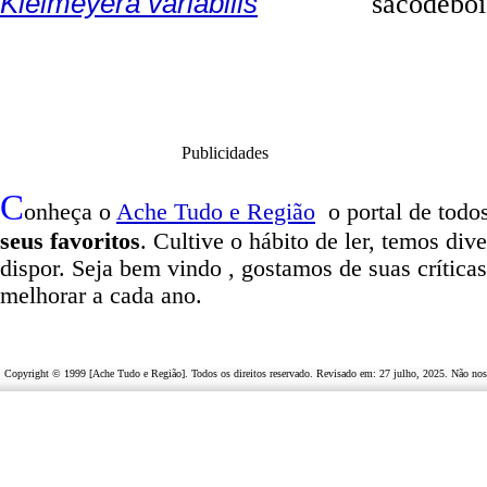
Kielmeyera variabilis
sacodeboi, pa
Publicidades
C
onheça o
A
che Tudo e Região
o portal
de todos
seus favoritos
. Cultive o hábito de ler, temos
dive
dispor
.
Seja b
em vindo
, g
ostamos de suas crítica
melhorar a cada ano.
Copyright © 1999 [Ache Tudo e Região]. Todos os direitos reservado. Revisado em:
27 julho, 2025
. Não nos