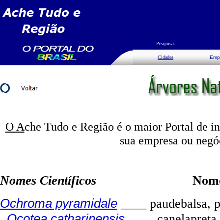
Pesquisar
Cidades
Emp
O A
che Tudo e Região é o maior Portal de i
sua empresa ou negó
Nomes Científicos
Nomes Vern
Ochroma pyramidale
____ paudebalsa, p
Ocotea catharinensis
____ canelapreta,