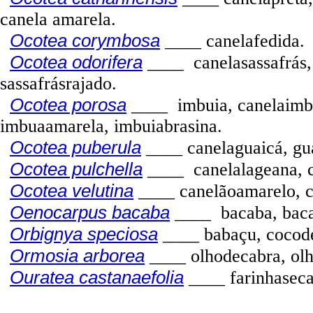
canela amarela.
Ocotea corymbosa
____ canelafedida.
Ocotea odorifera
____
canelasassafrás
sassafrásrajado.
Ocotea porosa
____
imbuia, canelaimb
imbuaamarela, imbuiabrasina.
Ocotea puberula
____ canelaguaicá, gu
Ocotea pulchella
____
canelalageana, 
Ocotea velutina
____ canelãoamarelo, 
Oenocarpus bacaba
____
bacaba, bac
Orbignya speciosa
____ babaçu, cocod
Ormosia arborea
____ olhodecabra, olh
Ouratea castanaefolia
____ farinhaseca