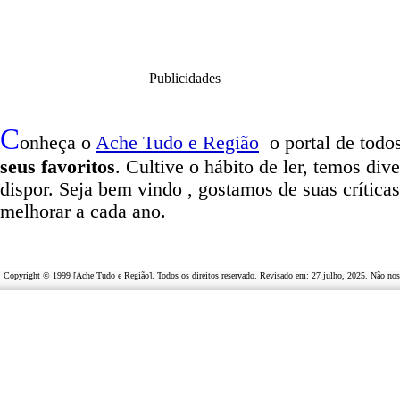
Publicidades
C
onheça o
A
che Tudo e Região
o portal
de todos
seus favoritos
. Cultive o hábito de ler, temos
dive
dispor
.
Seja b
em vindo
, g
ostamos de suas crítica
melhorar a cada ano.
Copyright © 1999 [Ache Tudo e Região]. Todos os direitos reservado. Revisado em:
27 julho, 2025
. Não nos