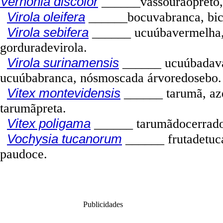
Vernonia discolor
______vassourãopreto, 
Virola oleifera
______bocuvabranca, bic
Virola sebifera
______
ucuúbavermelha,
gorduradevirola.
Virola surinamensis
______
ucuúbadavá
ucuúbabranca, nósmoscada árvoredosebo.
Vitex montevidensis
______
tarumã, az
tarumãpreta.
Vitex poligama
______
tarumãdocerrado
Vochysia tucanorum
______
frutadetuc
paudoce.
Publicidades