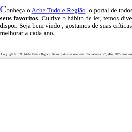
C
onheça o
A
che Tudo e Região
o portal
de todos
seus favoritos
. Cultive o hábito de ler, temos
dive
dispor
.
Seja b
em vindo
, g
ostamos de suas crítica
melhorar a cada ano.
Copyright © 1999 [Ache Tudo e Região]. Todos os direitos reservado. Revisado em:
27 julho, 2025
. Não nos