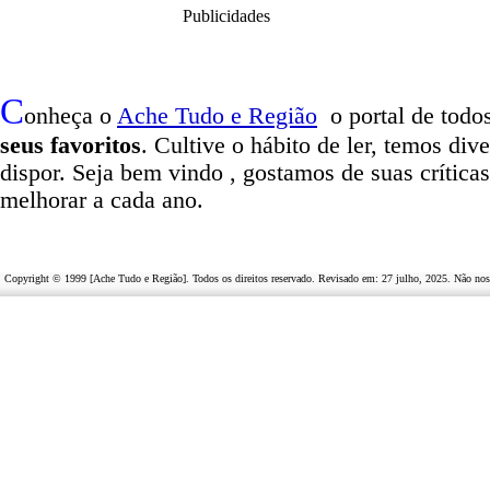
Publicidades
C
onheça o
A
che Tudo e Região
o portal
de todos
seus favoritos
. Cultive o hábito de ler, temos
dive
dispor
.
Seja b
em vindo
, g
ostamos de suas crítica
melhorar a cada ano.
Copyright © 1999 [Ache Tudo e Região]. Todos os direitos reservado. Revisado em:
27 julho, 2025
. Não nos