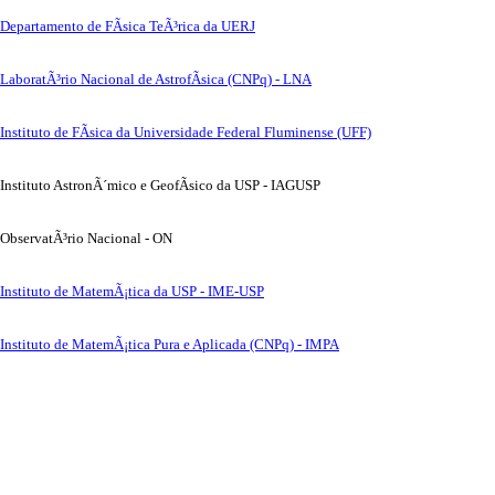
Departamento de FÃ­sica TeÃ³rica da UERJ
LaboratÃ³rio Nacional de AstrofÃ­sica (CNPq) - LNA
Instituto de FÃ­sica da Universidade Federal Fluminense (UFF)
Instituto AstronÃ´mico e GeofÃ­sico da USP - IAGUSP
ObservatÃ³rio Nacional - ON
Instituto de MatemÃ¡tica da USP - IME-USP
Instituto de MatemÃ¡tica Pura e Aplicada (CNPq) - IMPA