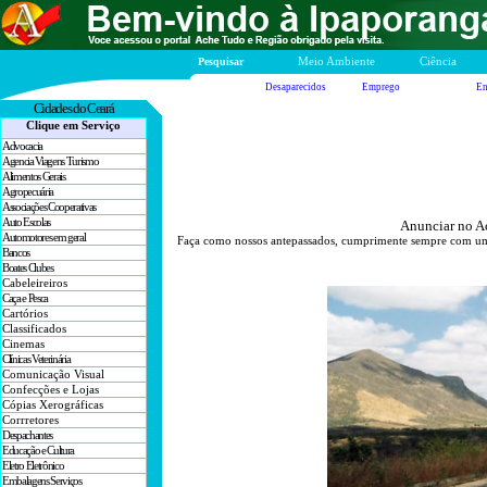
Pesquisar
Meio Ambiente
Ciência
Desaparecidos
Emprego
En
Cidades
do Ceará
Clique em Serviço
Advocacia
Agencia Viagens Turismo
Alimentos Gerais
Agropecuária
Associações Cooperativas
Auto Escolas
Anunciar no Ac
Automotores em geral
Faça como nossos antepassados, cumprimente sempre com um "b
Bancos
Boates Clubes
Cabeleireiros
Caça e Pesca
Cartórios
Classificados
Cinemas
Clínicas Veterinária
Comunicação Visual
Confecções e Lojas
Cópias Xerográficas
Corrretores
Despachantes
Educação e Cultura
Eletro Eletrônico
Embalagens Serviços