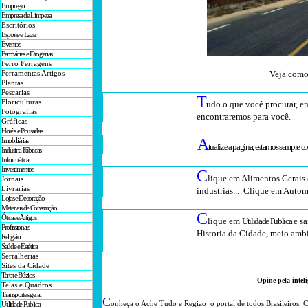
Emprego
Empresa de Limpeza
Escritórios
Esporte e Lazer
Eventos
Farmácias e Drogarias
Ferro Ferragens
Veja como
Ferramentas Artigos
Plantas
Pescarias
T
Floriculturas
udo o que você procurar, en
Fotografias
encontraremos para você
.
Gráficas
Hotéis e Pousadas
A
Imobiliárias
tualize a pagina, estamos sempre c
Indústria Fábricas
Informática
Investimentos
C
lique em Alimentos Gerais 
Jornais
Livrarias
industrias... Clique em Autom
Lojas e Decoração
Materiais de Construção
C
Óticas e Artigos
lique em
Utilidade Publica
e sa
Profissionais
Historia da Cidade, meio ambi
Religião
Saúde e Estética
Serralherias
Sites da Cidade
Tarot e Búzios
O
pine pela intel
Telas e Quadros
Transportes geral
C
onheça o A
che Tudo e Regiao o portal
de todos Brasileiros
,
C
Utilidade Publica