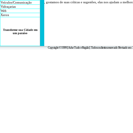
, g
ostamos de suas críticas e sugestões, elas nos ajudam a melhor
Veículos/Comunicação
Vidraçarias
Web
Xerox
Transforme sua Cidade em
um paraíso
Copyright © 1999 [Ache Tudo e Região]. Todos os direitos reservado Revisado em: