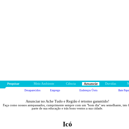
Pesquisar
Meio Ambiente
Ciência
Duvidas
N
Desaparecidos
Emprego
Endereços Úteis
Bate Pap
Anunciar no Ache Tudo e Região é retorno garantido!
Faça como nossos antepassados, cumprimente sempre com um "bom dia" seu semelhante, isto 
parte de sua educação e trás bons ventos a sua cidade.
Icó