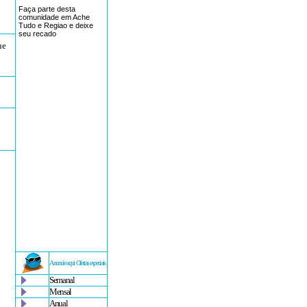
Faça parte desta
comunidade em Ache
Tudo e Regiao e deixe
seu recado
ue
Anuncie aqui Ofertas especiais
Semanal
Mensal
Anual