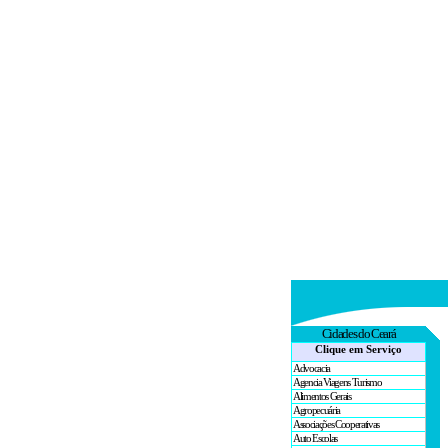
Cidades
do Ceará
Clique em Serviço
Advocacia
Agencia Viagens Turismo
Alimentos Gerais
Agropecuária
Associações Cooperativas
Auto Escolas