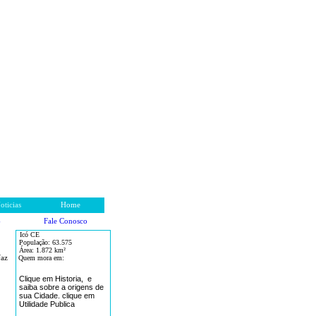
oticias
Home
Fale Conosco
o
Icó CE
População:
63.575
Área: 1.872
km²
faz
Quem mora em:
Clique em Historia, e
saiba sobre a origens de
sua Cidade. clique em
Utilidade Publica