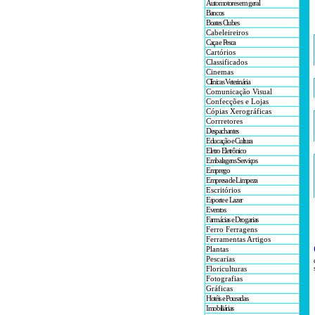
Automotores em geral
Bancos
Boates Clubes
Cabeleireiros
Caça e Pesca
Cartórios
Classificados
Cinemas
Clínicas Veterinária
Comunicação Visual
Confecções e Lojas
Cópias Xerográficas
Corrretores
Despachantes
Educação e Cultura
Eletro Eletrônico
Embalagens Serviços
Emprego
Empresa de Limpeza
Escritórios
Esporte e Lazer
Eventos
Farmácias e Drogarias
Ferro Ferragens
Ferramentas Artigos
Plantas
Pescarias
Floriculturas
Fotografias
Gráficas
Hotéis e Pousadas
Imobiliárias