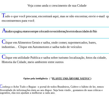
Veja como anda o crescimento de sua Cidade
T
udo o que você procurar, encontrará aqui, mas se não encontrar, envie e-mail q
encontraremos para você
.
A
tualize a pagina, estamos sempre colocando novas informações em todas as cidades do País
C
lique em Alimentos Gerais e saiba, onde comer, supermercados, bares,
industrias... Clique em Automotores e saiba tudo de veículos
C
lique em utilidade Publica e saiba sobre turismo localização, fotos da cidade,
Historia da Cidade, meio ambiente entre outros
Opine pela inteligência
(
"
PLANTE UMA ÁRVOR
E NATIVA
"
)
C
onheça o A
che Tudo e Regiao o portal
de todos Brasileiros
,
Cultive o hábito de ler, temos
diversidade de informações úteis
ao seu dispor
.
Seja b
em vindo
, g
ostamos de suas críticas e
sugestões, elas nos ajudam a melhorar a cada ano.