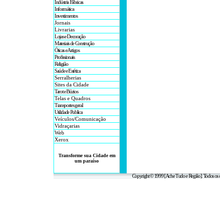
Indústria Fábricas
Informática
Investimentos
Jornais
Livrarias
Lojas e Decoração
Materiais de Construção
Óticas e Artigos
Profissionais
Religião
Saúde e Estética
Serralherias
Sites da Cidade
Tarot e Búzios
Telas e Quadros
Transportes geral
Utilidade Publica
Veículos/Comunicação
Vidraçarias
Web
Xerox
Transforme sua Cidade em
um paraíso
Copyright © 1999 [Ache Tudo e Região]. Todos os d