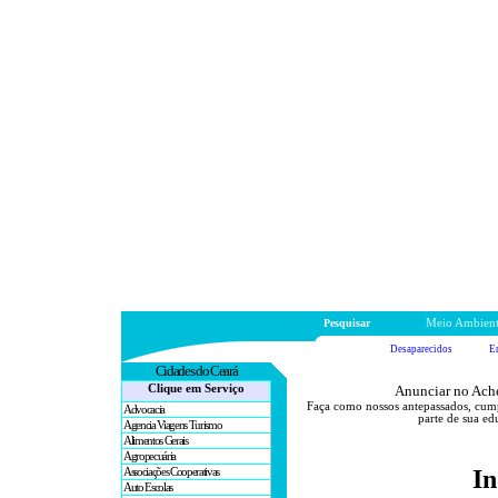
Pesquisar
Meio Ambien
Desaparecidos
E
Cidades
do Ceará
Clique em Serviço
Anunciar no Ache
Faça como nossos antepassados, cum
Advocacia
parte de sua ed
Agencia Viagens Turismo
Alimentos Gerais
Agropecuária
I
Associações Cooperativas
Auto Escolas