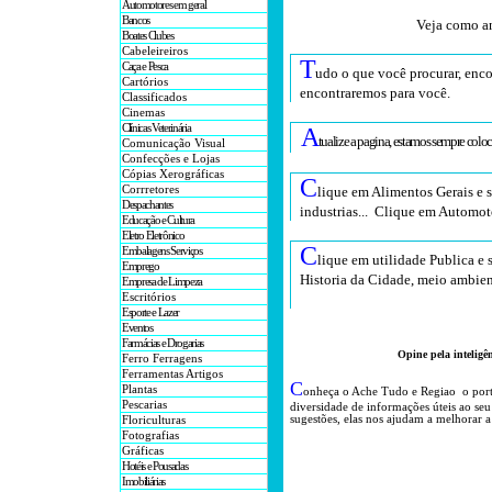
Automotores em geral
Bancos
Veja como an
Boates Clubes
Cabeleireiros
T
Caça e Pesca
udo o que você procurar, enco
Cartórios
encontraremos para você
.
Classificados
Cinemas
Clínicas Veterinária
A
tualize a pagina, estamos sempre colo
Comunicação Visual
Confecções e Lojas
Cópias Xerográficas
C
Corrretores
lique em Alimentos Gerais e 
Despachantes
industrias... Clique em Automot
Educação e Cultura
Eletro Eletrônico
C
Embalagens Serviços
lique em utilidade Publica e 
Emprego
Historia da Cidade, meio ambien
Empresa de Limpeza
Escritórios
Esporte e Lazer
Eventos
Farmácias e Drogarias
Opine pela inteligê
Ferro Ferragens
Ferramentas Artigos
C
Plantas
onheça o A
che Tudo e Regiao o por
Pescarias
diversidade de informações úteis
ao seu
sugestões, elas nos ajudam a melhorar a
Floriculturas
Fotografias
Gráficas
Hotéis e Pousadas
Imobiliárias