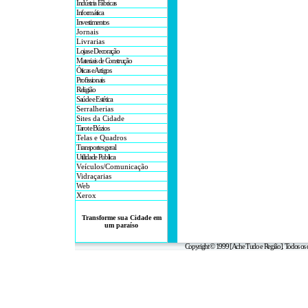
Indústria Fábricas
Informática
Investimentos
Jornais
Livrarias
Lojas e Decoração
Materiais de Construção
Óticas e Artigos
Profissionais
Religião
Saúde e Estética
Serralherias
Sites da Cidade
Tarot e Búzios
Telas e Quadros
Transportes geral
Utilidade Publica
Veículos/Comunicação
Vidraçarias
Web
Xerox
Transforme sua Cidade em
um paraíso
Copyright © 1999 [Ache Tudo e Região]. Todos os d