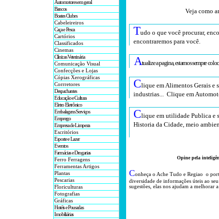
Automotores em geral
Bancos
Veja como an
Boates Clubes
Cabeleireiros
T
Caça e Pesca
udo o que você procurar, enco
Cartórios
encontraremos para você
.
Classificados
Cinemas
Clínicas Veterinária
A
tualize a pagina, estamos sempre colo
Comunicação Visual
Confecções e Lojas
Cópias Xerográficas
C
Corrretores
lique em Alimentos Gerais e 
Despachantes
industrias... Clique em Automot
Educação e Cultura
Eletro Eletrônico
C
Embalagens Serviços
lique em utilidade Publica e 
Emprego
Historia da Cidade, meio ambien
Empresa de Limpeza
Escritórios
Esporte e Lazer
Eventos
Farmácias e Drogarias
Opine pela inteligê
Ferro Ferragens
Ferramentas Artigos
C
Plantas
onheça o A
che Tudo e Regiao o por
Pescarias
diversidade de informações úteis
ao seu
sugestões, elas nos ajudam a melhorar a
Floriculturas
Fotografias
Gráficas
Hotéis e Pousadas
Imobiliárias