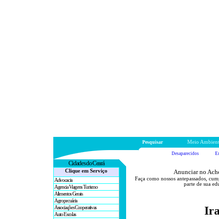
Pesquisar
Meio Ambien
Desaparecidos
E
Cidades
do Ceará
Clique em Serviço
Anunciar no Ache
Faça como nossos antepassados, cum
Advocacia
parte de sua ed
Agencia Viagens Turismo
Alimentos Gerais
Agropecuária
Ir
Associações Cooperativas
Auto Escolas