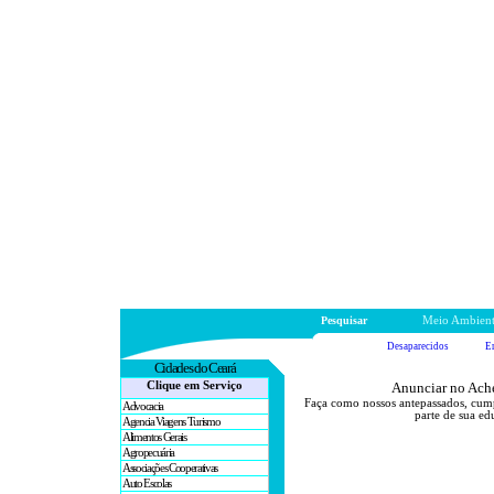
Pesquisar
Meio Ambien
Desaparecidos
E
Cidades
do Ceará
Clique em Serviço
Anunciar no Ache
Faça como nossos antepassados, cum
Advocacia
parte de sua ed
Agencia Viagens Turismo
Alimentos Gerais
Agropecuária
Associações Cooperativas
Auto Escolas