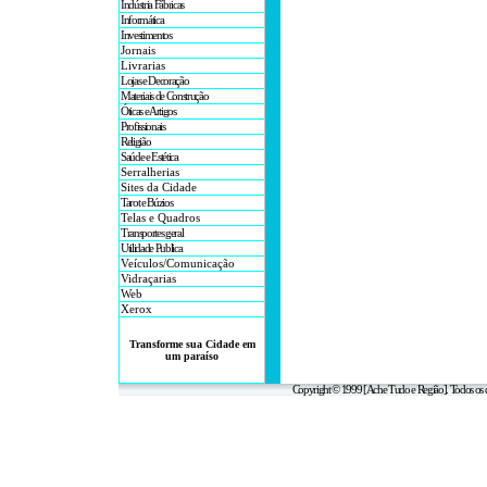
Indústria Fábricas
Informática
Investimentos
Jornais
Livrarias
Lojas e Decoração
Materiais de Construção
Óticas e Artigos
Profissionais
Religião
Saúde e Estética
Serralherias
Sites da Cidade
Tarot e Búzios
Telas e Quadros
Transportes geral
Utilidade Publica
Veículos/Comunicação
Vidraçarias
Web
Xerox
Transforme sua Cidade em
um paraíso
Copyright © 1999 [Ache Tudo e Região]. Todos os d