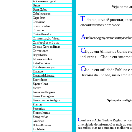
Automotores em geral
Bancos
Veja como an
Boates Clubes
Cabeleireiros
T
Caça e Pesca
udo o que você procurar, enco
Cartórios
encontraremos para você
.
Classificados
Cinemas
Clínicas Veterinária
A
tualize a pagina, estamos sempre colo
Comunicação Visual
Confecções e Lojas
Cópias Xerográficas
C
Corrretores
lique em Alimentos Gerais e 
Despachantes
industrias... Clique em Automot
Educação e Cultura
Eletro Eletrônico
C
Embalagens Serviços
lique em utilidade Publica e 
Emprego
Historia da Cidade, meio ambien
Empresa de Limpeza
Escritórios
Esporte e Lazer
Eventos
Farmácias e Drogarias
Ferro Ferragens
Ferramentas Artigos
Opine pela inteligê
Plantas
Pescarias
Floriculturas
Fotografias
C
onheça o A
che Tudo e Regiao o por
Gráficas
diversidade de informações úteis
ao seu
Hotéis e Pousadas
sugestões, elas nos ajudam a melhorar a
Imobiliárias