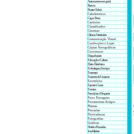
Automotores em geral
Bancos
Boates Clubes
Cabeleireiros
Caça e Pesca
Cartórios
Classificados
Cinemas
Clínicas Veterinária
Comunicação Visual
Confecções e Lojas
Cópias Xerográficas
Corrretores
Despachantes
Educação e Cultura
Eletro Eletrônico
Embalagens Serviços
Emprego
Empresa de Limpeza
Escritórios
Esporte e Lazer
Eventos
Farmácias e Drogarias
Ferro Ferragens
Ferramentas Artigos
Plantas
Pescarias
Floriculturas
Fotografias
Gráficas
Hotéis e Pousadas
Imobiliárias