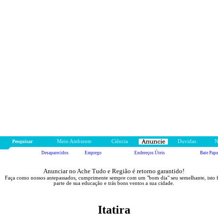
Pesquisar
Meio Ambiente
Ciência
Duvidas
N
Desaparecidos
Emprego
Endereços Úteis
Bate Pap
Anunciar no Ache Tudo e Região é retorno garantido!
Faça como nossos antepassados, cumprimente sempre com um "bom dia" seu semelhante, isto 
parte de sua educação e trás bons ventos a sua cidade.
Itatira