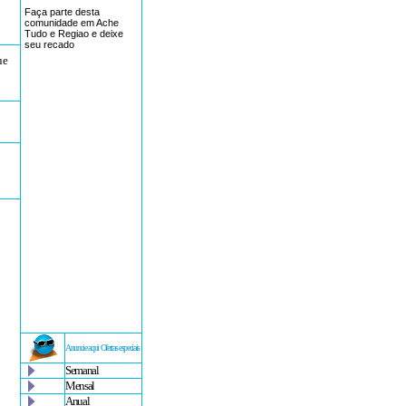
Faça parte desta
comunidade em Ache
Tudo e Regiao e deixe
seu recado
ue
Anuncie aqui Ofertas especiais
Semanal
Mensal
Anual