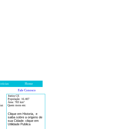
oticias
Home
Fale Conosco
o
Itatira CE
População:
16.407
Área: 783
km²
faz
Quem mora em:
Clique em Historia, e
saiba sobre a origens de
sua Cidade. clique em
Utilidade Publica