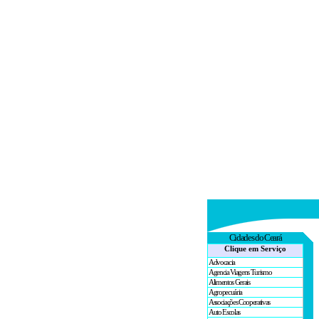
Cidades
do Ceará
Clique em Serviço
Advocacia
Agencia Viagens Turismo
Alimentos Gerais
Agropecuária
Associações Cooperativas
Auto Escolas