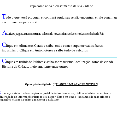
Veja como anda o crescimento de sua Cidade
T
udo o que você procurar, encontrará aqui, mas se não encontrar, envie e-mail q
encontraremos para você
.
A
tualize a pagina, estamos sempre colocando novas informações em todas as cidades do País
C
lique em Alimentos Gerais e saiba, onde comer, supermercados, bares,
industrias... Clique em Automotores e saiba tudo de veículos
C
lique em utilidade Publica e saiba sobre turismo localização, fotos da cidade,
Historia da Cidade, meio ambiente entre outros
Opine pela inteligência
(
"
PLANTE UMA ÁRVOR
E NATIVA
"
)
C
onheça o A
che Tudo e Regiao o portal
de todos Brasileiros
,
Cultive o hábito de ler, temos
diversidade de informações úteis
ao seu dispor
.
Seja b
em vindo
, g
ostamos de suas críticas e
sugestões, elas nos ajudam a melhorar a cada ano.