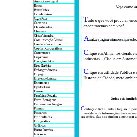
Automotores em geral
Bancos
Veja como an
Boates Clubes
Cabeleireiros
T
Caça e Pesca
udo o que você procurar, enco
Cartórios
encontraremos para você
.
Classificados
Cinemas
Clínicas Veterinária
A
tualize a pagina, estamos sempre colo
Comunicação Visual
Confecções e Lojas
Cópias Xerográficas
C
Corrretores
lique em Alimentos Gerais e 
Despachantes
industrias... Clique em Automot
Educação e Cultura
Eletro Eletrônico
C
Embalagens Serviços
lique em utilidade Publica e 
Emprego
Historia da Cidade, meio ambien
Empresa de Limpeza
Escritórios
Esporte e Lazer
Eventos
Farmácias e Drogarias
Opine pela inteligê
Ferro Ferragens
Ferramentas Artigos
C
Plantas
onheça o A
che Tudo e Regiao o por
Pescarias
diversidade de informações úteis
ao seu
sugestões, elas nos ajudam a melhorar a
Floriculturas
Fotografias
Gráficas
Hotéis e Pousadas
Imobiliárias