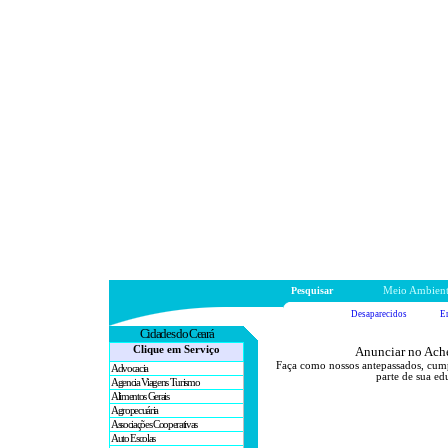
Pesquisar
Meio Ambien
Desaparecidos
E
Cidades
do Ceará
Clique em Serviço
Anunciar no Ache
Faça como nossos antepassados, cum
Advocacia
parte de sua ed
Agencia Viagens Turismo
Alimentos Gerais
Agropecuária
Associações Cooperativas
Auto Escolas