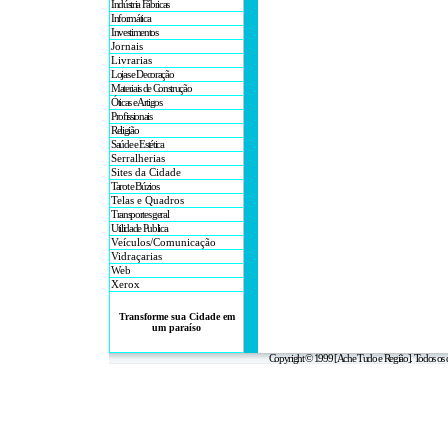
Indústria Fábricas
Informática
Investimentos
Jornais
Livrarias
Lojas e Decoração
Materiais de Construção
Óticas e Artigos
Profissionais
Religião
Saúde e Estética
Serralherias
Sites da Cidade
Tarot e Búzios
Telas e Quadros
Transportes geral
Utilidade Publica
Veículos/Comunicação
Vidraçarias
Web
Xerox
Transforme sua Cidade em
um paraíso
Copyright © 1999 [Ache Tudo e Região]. Todos os d