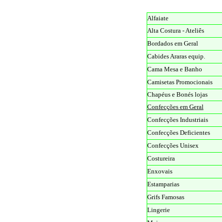
Alfaiate
Alta Costura - Ateliês
Bordados em Geral
Cabides Araras equip.
Cama Mesa e Banho
Camisetas Promocionais
Chapéus e Bonés lojas
Confecções em Geral
Confecções Industriais
Confecções Deficientes
Confecções Unisex
Costureira
Enxovais
Estamparias
Grifs Famosas
Lingerie