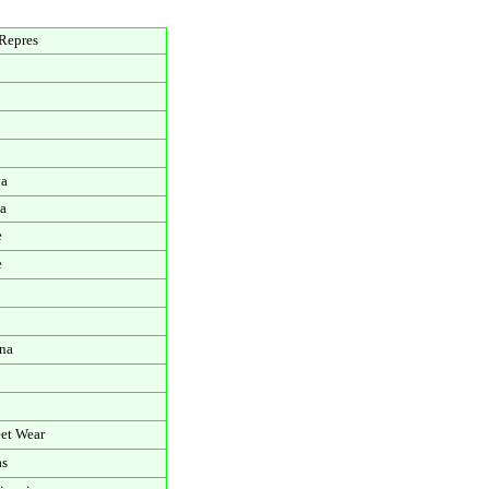
Repres
va
a
e
e
na
eet Wear
as