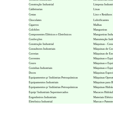
Construção Industrial
Limpeza Industri
Caldeirarias
Lixas
Cestas
Lixo e Resíduos I
Chocolates
Lubrificantes
Cigarros
Malhas
Colchões
Mangueiras
Componentes Elétricos e Eletrônicos
Mangueiras Indus
Confecções
Manutenção Indu
Construção Industrial
Máquinas - Cons
Consultores Industriais
Máquinas de Cost
Correias
Máquinas de Ens
Correntes
Máquinas e Equi
Couro
Máquinas e Equi
Cozinhas Industriais
Máquinas e Equi
Doces
Máquinas Especi
Equipamentos p/ Indústrias Petroquímicas
Máquinas Operat
Equipamentos Industriais
Máquinas para B
Equipamentos p/ Indústrias Petroquímicas
Máquinas Hidráu
Equip/ Industriais
Supermercados
Macacos Hidrául
Engenheiros Industriais
Materiais Elétric
Eletrônica Industrial
Marcas e Patente