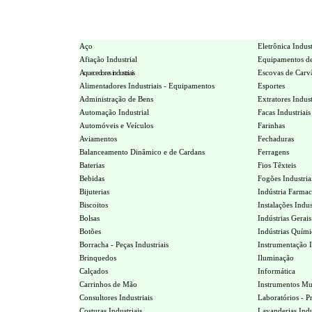
Aço
Eletrônica Indust
Afiação Industrial
Equipamentos de
Aquecedores industriais
Escovas de Carvã
Alimentadores Industriais - Equipamentos
Esportes
Administração de Bens
Extratores Indust
Automação Industrial
Facas Industriais
Automóveis e Veículos
Farinhas
Aviamentos
Fechaduras
Balanceamento Dinâmico e de Cardans
Ferragens
Baterias
Fios Têxteis
Bebidas
Fogões Industria
Bijuterias
Indústria Farmac
Biscoitos
Instalações Indus
Bolsas
Indústrias Gerais
Botões
Indústrias Quími
Borracha - Peças Industriais
Instrumentação I
Brinquedos
Iluminação
Calçados
Informática
Carrinhos de Mão
Instrumentos Mus
Consultores Industriais
Laboratórios - Pr
Costuras Industriais
Lavanderias Indu