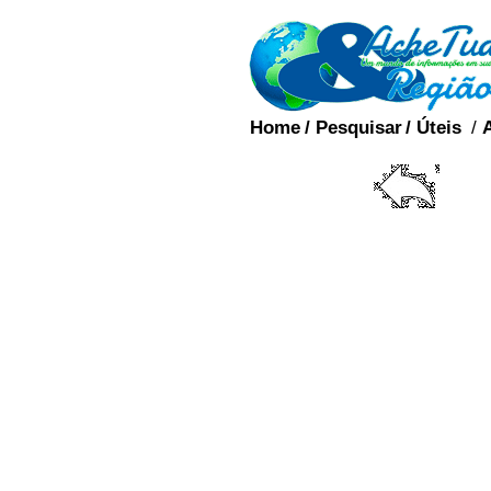
Home
/
Pesquisar
/
Úteis
/
A ereção do pênis, cli
dilatadas. O mecanismo
vascular e endócrina. O
Ereção do pênis
Pênis flácido (esquerda)
papel importante no pro