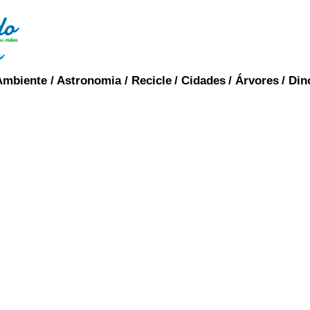
Ambiente
/
Astronomia
/
Recicle
/
Cidades
/
Árvores
/
Din
ERECÇÃO
tóris ou mamilo acontece quando estas estrut
 da ereção depende de uma complexa interação ps
 termo também é aplicado a todo o processo que l
 e ereto. A glândula pituitária, a próstata e o hor
cesso de ereção do pênis.