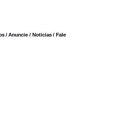
os
/
Anuncie
/
Noticias
/
Fale
BRASIL
uras se tornam firmes e
icológica, neurológica,
eva ao estado de ereção.
mônio testosterona têm um