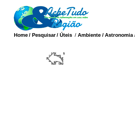
Home
/
Pesquisar
/
Úteis
/
Ambiente
/
Astronomia
HETERO
Heterossexualidade
identificada por hete