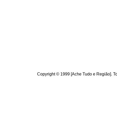
Conheça
o
A
che Tudo
Brasileiros. Cultive o h
de informações úteis
ao
g
ostamos de suas crít
ajudam a melhorar a ca
Copyright © 1999 [Ache Tudo e Região]. To