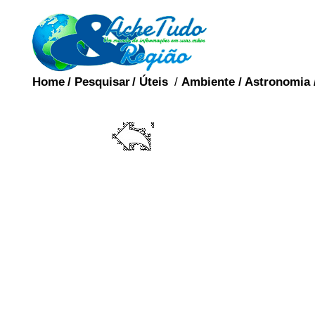
Home
/
Pesquisar
/
Úteis
/
Ambiente
/
Astronomia
PU
A puberdade é um pe
biológicas e fisiológica