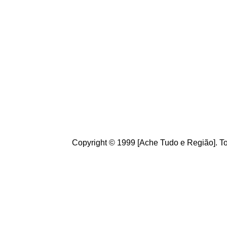
Conheça
o
A
che Tudo
Brasileiros. Cultive o h
de informações úteis
ao
g
ostamos de suas crít
ajudam a melhorar a ca
Copyright © 1999 [Ache Tudo e Região]. To