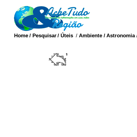
Home
/
Pesquisar
/
Úteis
/
Ambiente
/
Astronomia
A vagina (do latim vagĭn
órgão sexual feminin